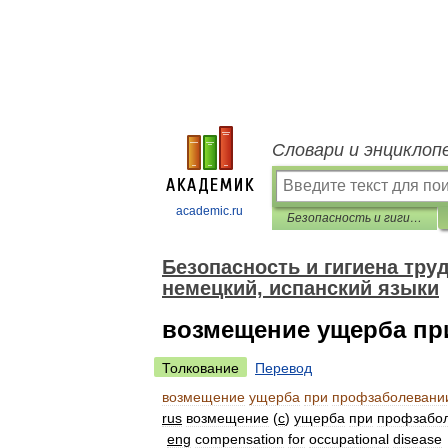
Словари и энциклоп
academic.ru
Безопасность и гигиена труда. Перевод на английский, французский, немецкий, испанский языки
Безопасность и гигиена тру
немецкий, испанский языки
возмещение ущерба пр
Толкование
Перевод
возмещение
ущерба
при
профзаболевани
rus
возмещение
(
с
)
ущерба
при
профзабо
eng
compensation
for
occupational
disease