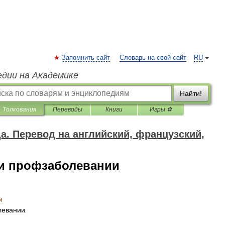
Запомнить сайт
Словарь на свой сайт
RU
едии на Академике
Найти!
Толкования
Переводы
Книги
Игры ⚽
да. Перевод на английский, французский,
и профзаболевании
и
левании