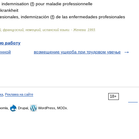
,
indemnisation
(
f
)
pour
maladie
professionnelle
krankheit
fesionales
,
indemnización
(
f
)
de
las
enfermedades
profesionales
й
,
французский
,
немецкий
,
испанский
языки
. -
Женева
.
1993
.
ю работу
енной
возмещение ущерба при трудовом увечье
ка
,
Реклама на сайте
18+
omla,
Drupal,
WordPress, MODx.