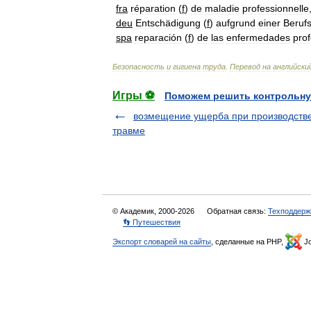
fra
réparation
(
f
)
de
maladie
professionnelle
deu
Entschädigung
(
f
)
aufgrund
einer
Berufs
spa
reparación
(
f
)
de
las
enfermedades
pro
Безопасность
и
гигиена
труда
.
Перевод
на
английски
Игры ⚽
Поможем решить контрольну
возмещение ущерба при производств
травме
© Академик, 2000-2026
Обратная связь:
Техподдерж
👣 Путешествия
Экспорт словарей на сайты
, сделанные на PHP,
Jo